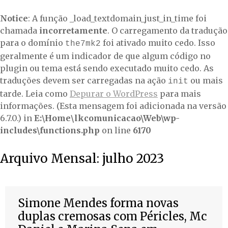
Notice
: A função _load_textdomain_just_in_time foi
chamada
incorretamente
. O carregamento da tradução
para o domínio
foi ativado muito cedo. Isso
the7mk2
geralmente é um indicador de que algum código no
plugin ou tema está sendo executado muito cedo. As
traduções devem ser carregadas na ação
ou mais
init
tarde. Leia como
Depurar o WordPress
para mais
informações. (Esta mensagem foi adicionada na versão
6.7.0.) in
E:\Home\lkcomunicacao\Web\wp-
includes\functions.php
on line
6170
Arquivo Mensal:
julho 2023
Simone Mendes forma novas
duplas cremosas com Péricles, Mc