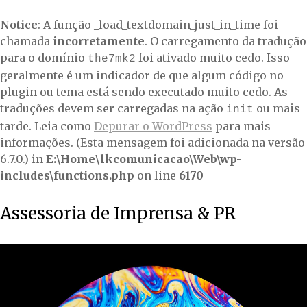
Notice
: A função _load_textdomain_just_in_time foi
chamada
incorretamente
. O carregamento da tradução
para o domínio
foi ativado muito cedo. Isso
the7mk2
geralmente é um indicador de que algum código no
plugin ou tema está sendo executado muito cedo. As
traduções devem ser carregadas na ação
ou mais
init
tarde. Leia como
Depurar o WordPress
para mais
informações. (Esta mensagem foi adicionada na versão
6.7.0.) in
E:\Home\lkcomunicacao\Web\wp-
includes\functions.php
on line
6170
Assessoria de Imprensa & PR