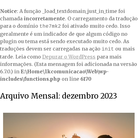
Notice
: A função _load_textdomain_just_in_time foi
chamada
incorretamente
. O carregamento da tradução
para o domínio
foi ativado muito cedo. Isso
the7mk2
geralmente é um indicador de que algum código no
plugin ou tema está sendo executado muito cedo. As
traduções devem ser carregadas na ação
ou mais
init
tarde. Leia como
Depurar o WordPress
para mais
informações. (Esta mensagem foi adicionada na versão
6.7.0.) in
E:\Home\lkcomunicacao\Web\wp-
includes\functions.php
on line
6170
Arquivo Mensal:
dezembro 2023