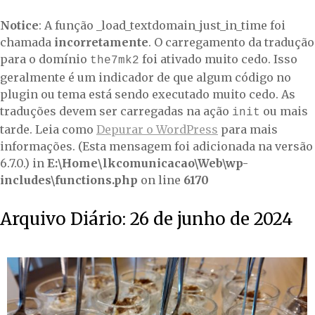
Notice
: A função _load_textdomain_just_in_time foi
chamada
incorretamente
. O carregamento da tradução
para o domínio
foi ativado muito cedo. Isso
the7mk2
geralmente é um indicador de que algum código no
plugin ou tema está sendo executado muito cedo. As
traduções devem ser carregadas na ação
ou mais
init
tarde. Leia como
Depurar o WordPress
para mais
informações. (Esta mensagem foi adicionada na versão
6.7.0.) in
E:\Home\lkcomunicacao\Web\wp-
includes\functions.php
on line
6170
Arquivo Diário:
26 de junho de 2024