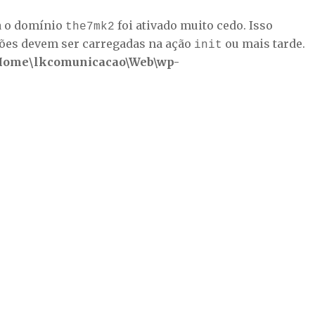
a o domínio
foi ativado muito cedo. Isso
the7mk2
ções devem ser carregadas na ação
ou mais tarde.
init
Home\lkcomunicacao\Web\wp-