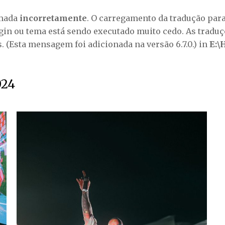
amada
incorretamente
. O carregamento da tradução par
gin ou tema está sendo executado muito cedo. As tradu
 (Esta mensagem foi adicionada na versão 6.7.0.) in
E:\
024