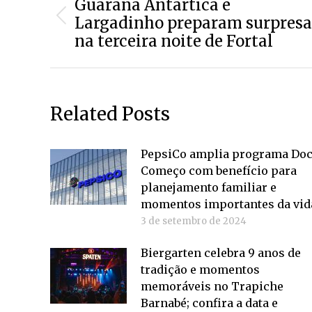
de
Guaraná Antártica e
Largadinho preparam surpresa
Post
post:
na terceira noite de Fortal
anterior:
Related Posts
PepsiCo amplia programa Do
Começo com benefício para
planejamento familiar e
momentos importantes da vid
3 de setembro de 2024
Biergarten celebra 9 anos de
tradição e momentos
memoráveis no Trapiche
Barnabé; confira a data e