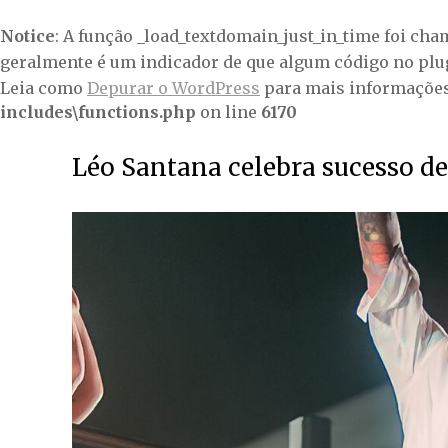
Notice
: A função _load_textdomain_just_in_time foi ch
geralmente é um indicador de que algum código no plu
Leia como
Depurar o WordPress
para mais informações.
includes\functions.php
on line
6170
Léo Santana celebra sucesso d