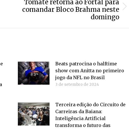
Tomate retorna ao Fortal para
comandar Bloco Brahma neste
Próximo
domingo
post:
ce
Beats patrocina o halftime
show com Anitta no primeiro
jogo da NFL no Brasil
a
3 de setembro de 2024
Terceira edição do Circuito de
Carreiras da Baiana:
Inteligência Artificial
transforma o futuro das