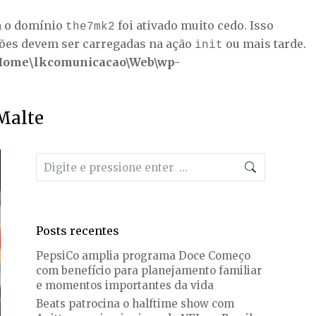
a o domínio
foi ativado muito cedo. Isso
the7mk2
ções devem ser carregadas na ação
ou mais tarde.
init
Home\lkcomunicacao\Web\wp-
Malte
Search:
Posts recentes
PepsiCo amplia programa Doce Começo
com benefício para planejamento familiar
e momentos importantes da vida
Beats patrocina o halftime show com