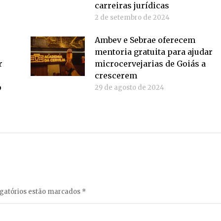
carreiras jurídicas
2 de setembro de 2024
Ambev e Sebrae oferecem
mentoria gratuita para ajudar
r
microcervejarias de Goiás a
crescerem
o
29 de agosto de 2024
igatórios estão marcados
*