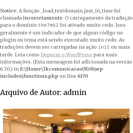
Notice
: A função _load_textdomain_just_in_time foi
chamada
incorretamente
. O carregamento da tradução
para o domínio
foi ativado muito cedo. Isso
the7mk2
geralmente é um indicador de que algum código no
plugin ou tema está sendo executado muito cedo. As
traduções devem ser carregadas na ação
ou mais
init
tarde. Leia como
Depurar o WordPress
para mais
informações. (Esta mensagem foi adicionada na versão
6.7.0.) in
E:\Home\lkcomunicacao\Web\wp-
includes\functions.php
on line
6170
Arquivo de Autor:
admin