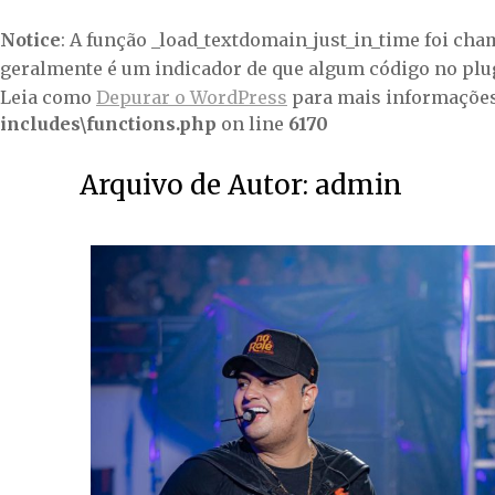
Notice
: A função _load_textdomain_just_in_time foi ch
geralmente é um indicador de que algum código no plu
Leia como
Depurar o WordPress
para mais informações.
includes\functions.php
on line
6170
Arquivo de Autor:
admin