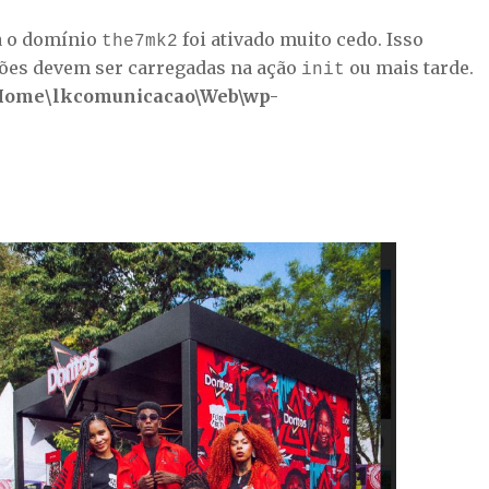
a o domínio
foi ativado muito cedo. Isso
the7mk2
ções devem ser carregadas na ação
ou mais tarde.
init
Home\lkcomunicacao\Web\wp-