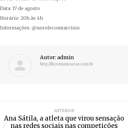
Data: 17 de agosto
Horário: 20h às 4h
Informações: @norolecomtarcisio
Autor:
admin
http://lkcomunicacao.com.br
Navegação
ANTERIOR
de
Ana Sátila, a atleta que virou sensação
nas redes sociais nas competições
post: