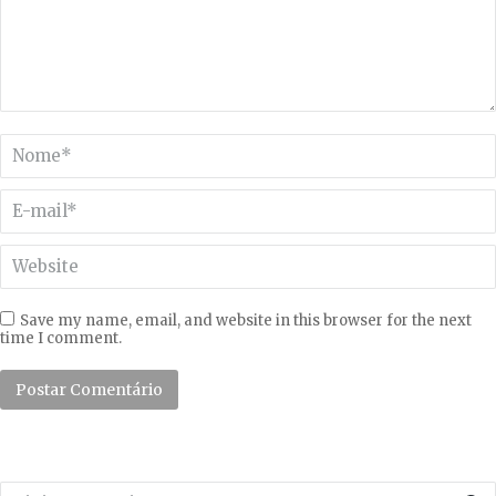
Nome *
E-mail *
Website
Save my name, email, and website in this browser for the next
time I comment.
Postar Comentário
Search: