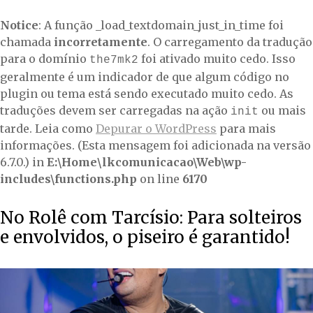
Notice
: A função _load_textdomain_just_in_time foi
chamada
incorretamente
. O carregamento da tradução
para o domínio
foi ativado muito cedo. Isso
the7mk2
geralmente é um indicador de que algum código no
plugin ou tema está sendo executado muito cedo. As
traduções devem ser carregadas na ação
ou mais
init
tarde. Leia como
Depurar o WordPress
para mais
informações. (Esta mensagem foi adicionada na versão
6.7.0.) in
E:\Home\lkcomunicacao\Web\wp-
includes\functions.php
on line
6170
No Rolê com Tarcísio: Para solteiros
e envolvidos, o piseiro é garantido!