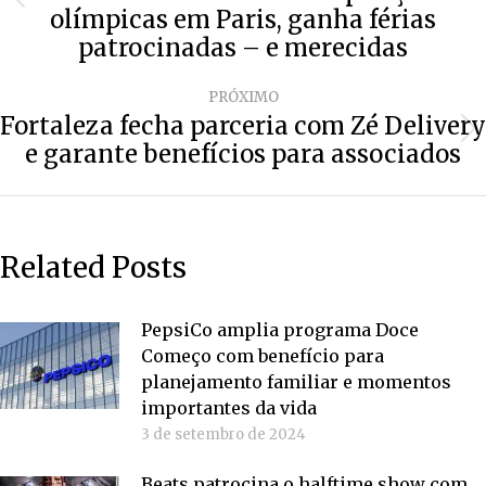
Post
olímpicas em Paris, ganha férias
anterior:
patrocinadas – e merecidas
PRÓXIMO
Fortaleza fecha parceria com Zé Delivery
Próximo
e garante benefícios para associados
post:
Related Posts
PepsiCo amplia programa Doce
Começo com benefício para
planejamento familiar e momentos
importantes da vida
3 de setembro de 2024
Beats patrocina o halftime show com