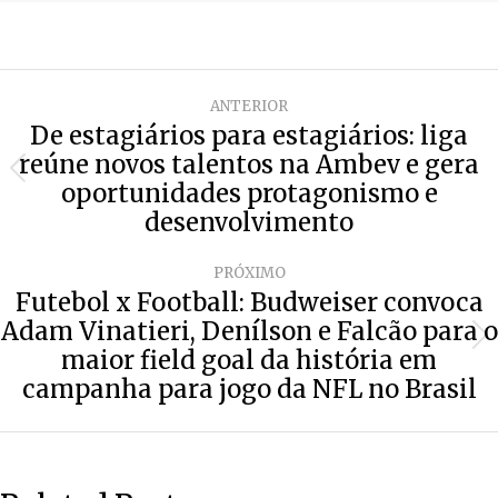
Navegação
ANTERIOR
de
De estagiários para estagiários: liga
reúne novos talentos na Ambev e gera
post:
Post
oportunidades protagonismo e
anterior:
desenvolvimento
PRÓXIMO
Futebol x Football: Budweiser convoca
Adam Vinatieri, Denílson e Falcão para o
Próximo
maior field goal da história em
post:
campanha para jogo da NFL no Brasil