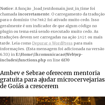
Notice
: A função _load_textdomain_just_in_time foi
chamada
incorretamente
. O carregamento da tradução
para o domínio
foi ativado muito cedo. Isso
the7mk2
geralmente é um indicador de que algum código no
plugin ou tema está sendo executado muito cedo. As
traduções devem ser carregadas na ação
ou mais
init
tarde. Leia como
Depurar o WordPress
para mais
informações. (Esta mensagem foi adicionada na versão
6.7.0.) in
E:\Home\lkcomunicacao\Web\wp-
includes\functions.php
on line
6170
Ambev e Sebrae oferecem mentoria
gratuita para ajudar microcervejarias
de Goiás a crescerem