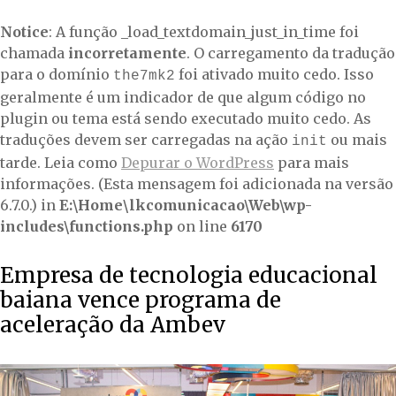
Notice
: A função _load_textdomain_just_in_time foi
chamada
incorretamente
. O carregamento da tradução
para o domínio
foi ativado muito cedo. Isso
the7mk2
geralmente é um indicador de que algum código no
plugin ou tema está sendo executado muito cedo. As
traduções devem ser carregadas na ação
ou mais
init
tarde. Leia como
Depurar o WordPress
para mais
informações. (Esta mensagem foi adicionada na versão
6.7.0.) in
E:\Home\lkcomunicacao\Web\wp-
includes\functions.php
on line
6170
Empresa de tecnologia educacional
baiana vence programa de
aceleração da Ambev