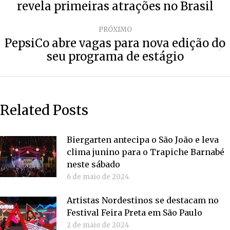
revela primeiras atrações no Brasil
anterior:
PRÓXIMO
PepsiCo abre vagas para nova edição do
Próximo
seu programa de estágio
post:
Related Posts
Biergarten antecipa o São João e leva
clima junino para o Trapiche Barnabé
neste sábado
6 de maio de 2024
Artistas Nordestinos se destacam no
Festival Feira Preta em São Paulo
2 de maio de 2024